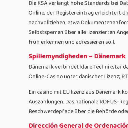
Die KSA verlangt hohe Standards bei Dat
Online; der Registereintrag erleichtert di
nachvollziehen, etwa Dokumentenanford
Selbstsperren über alle lizenzierten Ang
früh erkennen und adressieren soll.
Spillemyndigheden – Dänemark
Dänemark verbindet klare Technikstandard
Online-Casino unter dänischer Lizenz; R
Ein casino mit EU lizenz aus Dänemark ko
Auszahlungen. Das nationale ROFUS-Regist
Beschwerdepfade über die Behörde oder S
Dirección General de Ordenación