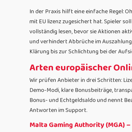
In der Praxis hilft eine einfache Regel: 
mit EU lizenz zugesichert hat. Spieler 
vollständig lesen, bevor sie Aktionen akt
und verhindert Abbrüche im Auszahlungs
Klärung bis zur Schlichtung bei der Aufsi
Arten europäischer Onl
Wir prüfen Anbieter in drei Schritten: Liz
Demo-Modi, klare Bonusbeiträge, transp
Bonus- und Echtgeldsaldo und nennt Bear
Antworten im Support.
Malta Gaming Authority (MGA) –