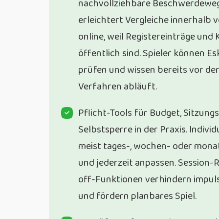
nachvollziehbare Beschwerdeweg
erleichtert Vergleiche innerhalb 
online, weil Registereinträge und
öffentlich sind. Spieler können E
prüfen und wissen bereits vor der 
Verfahren abläuft.
Pflicht-Tools für Budget, Sitzung
Selbstsperre in der Praxis. Individ
meist tages-, wochen- oder monat
und jederzeit anpassen. Session-
off-Funktionen verhindern impul
und fördern planbares Spiel.