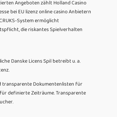
zierten Angeboten zählt Holland Casino
zesse bei EU lizenz online casino Anbietern
e CRUKS-System ermöglicht
pflicht, die riskantes Spielverhalten
he Danske Licens Spil betreibt u. a.
tenz.
und transparente Dokumentenlisten für
 für definierte Zeiträume. Transparente
ucher.