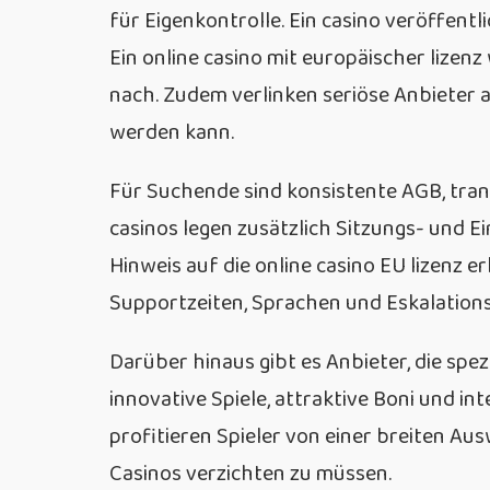
für Eigenkontrolle. Ein casino veröffent
Ein online casino mit europäischer lize
nach. Zudem verlinken seriöse Anbieter a
werden kann.
Für Suchende sind konsistente AGB, tran
casinos legen zusätzlich Sitzungs- und Ei
Hinweis auf die online casino EU lizenz 
Supportzeiten, Sprachen und Eskalation
Darüber hinaus gibt es Anbieter, die spezi
innovative Spiele, attraktive Boni und i
profitieren Spieler von einer breiten Au
Casinos verzichten zu müssen.