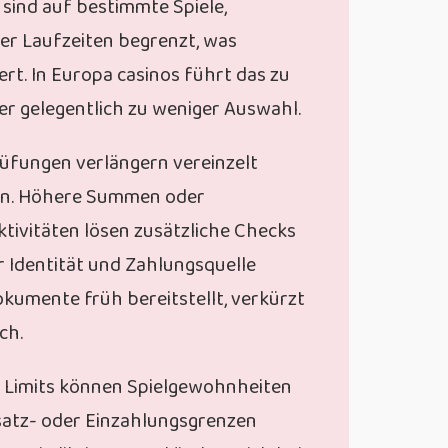
sind auf bestimmte Spiele,
er Laufzeiten begrenzt, was
iert. In Europa casinos führt das zu
er gelegentlich zu weniger Auswahl.
fungen verlängern vereinzelt
en. Höhere Summen oder
tivitäten lösen zusätzliche Checks
ür Identität und Zahlungsquelle
kumente früh bereitstellt, verkürzt
ch.
 Limits können Spielgewohnheiten
nsatz- oder Einzahlungsgrenzen