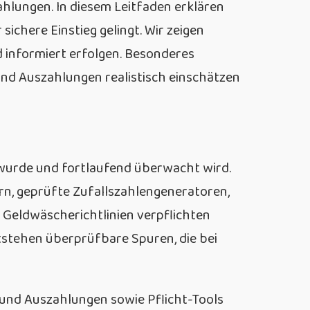
ahlungen. In diesem Leitfaden erklären
sichere Einstieg gelingt. Wir zeigen
d informiert erfolgen. Besonderes
g und Auszahlungen realistisch einschätzen
en wurde und fortlaufend überwacht wird.
rn, geprüfte Zufallszahlengeneratoren,
Geldwäscherichtlinien verpflichten
stehen überprüfbare Spuren, die bei
n und Auszahlungen sowie Pflicht-Tools