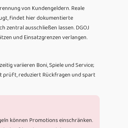
 Trennung von Kundengeldern. Reale
zugt, findet hier dokumentierte
ch zentral ausschließen lassen. DGOJ
ätzen und Einsatzgrenzen verlangen.
tig variieren Boni, Spiele und Service;
t prüft, reduziert Rückfragen und spart
eln können Promotions einschränken.