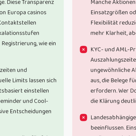
e. Diese Transparenz
Manche Aktionen 
von Europa casinos
Einsatzgrößen od
 Kontaktstellen
Flexibilität reduz
skalationsstufen
mehr Klarheit, ab
Registrierung, wie ein
KYC- und AML-Prü
Auszahlungszeit
szeiten und
ungewöhnliche Ak
uelle Limits lassen sich
aus, die Belege f
sbasiert einstellen
erfordern. Wer Do
Reminder und Cool-
die Klärung deutli
sive Entscheidungen
Landesabhängige
beeinflussen. Ei